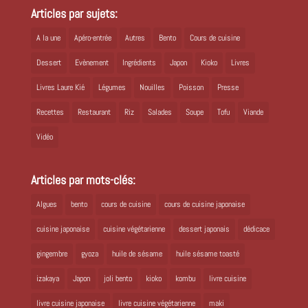
Articles par sujets:
A la une
Apéro-entrée
Autres
Bento
Cours de cuisine
Dessert
Evènement
Ingrédients
Japon
Kioko
Livres
Livres Laure Kié
Légumes
Nouilles
Poisson
Presse
Recettes
Restaurant
Riz
Salades
Soupe
Tofu
Viande
Vidéo
Articles par mots-clés:
Algues
bento
cours de cuisine
cours de cuisine japonaise
cuisine japonaise
cuisine végétarienne
dessert japonais
dédicace
gingembre
gyoza
huile de sésame
huile sésame toasté
izakaya
Japon
joli bento
kioko
kombu
livre cuisine
livre cuisine japonaise
livre cuisine végétarienne
maki