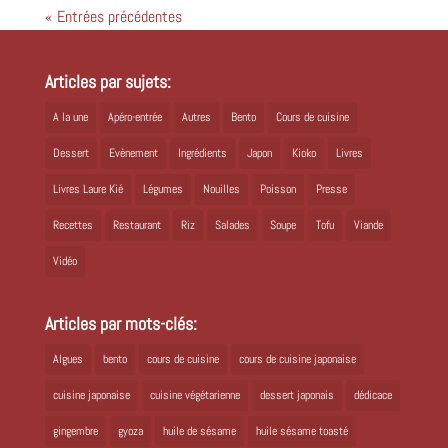
« Entrées précédentes
Articles par sujets:
A la une
Apéro-entrée
Autres
Bento
Cours de cuisine
Dessert
Evènement
Ingrédients
Japon
Kioko
Livres
Livres Laure Kié
Légumes
Nouilles
Poisson
Presse
Recettes
Restaurant
Riz
Salades
Soupe
Tofu
Viande
Vidéo
Articles par mots-clés:
Algues
bento
cours de cuisine
cours de cuisine japonaise
cuisine japonaise
cuisine végétarienne
dessert japonais
dédicace
gingembre
gyoza
huile de sésame
huile sésame toasté