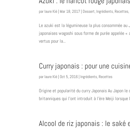
Azuki : le haricot rouge japonai
par
laure Kié
|
Mar 18, 2017
|
Dessert
,
Ingrédients
,
Recettes
Le azuki est la légumineuse la plus consommée au J
japonaises wagashi sous forme de purée appelée « a
vertus pour la...
Curry japonais : pour une cuisin
par
laure Kié
|
Oct 5, 2016
|
Ingrédients
,
Recettes
Origine et popularité du curry Japonais Au Japon le
britanniques qui l’ont introduit à l’ère Meiji lorsque
Alcool de riz japonais : le saké 