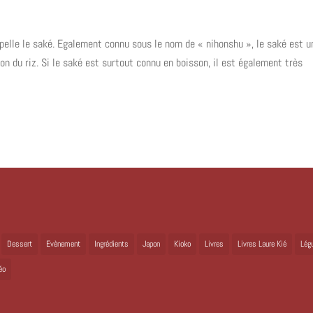
’appelle le saké. Egalement connu sous le nom de « nihonshu », le saké est u
ion du riz. Si le saké est surtout connu en boisson, il est également très
Dessert
Evènement
Ingrédients
Japon
Kioko
Livres
Livres Laure Kié
Lég
éo