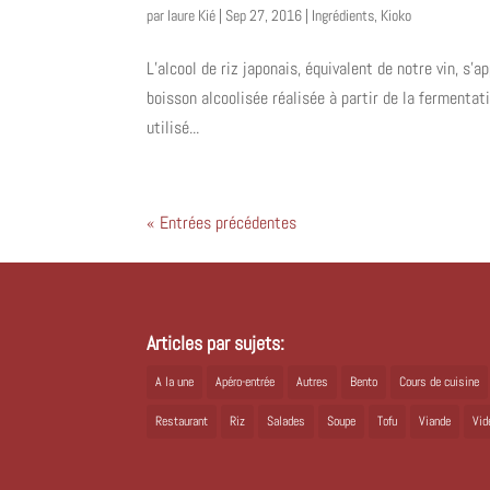
par
laure Kié
|
Sep 27, 2016
|
Ingrédients
,
Kioko
L’alcool de riz japonais, équivalent de notre vin, s
boisson alcoolisée réalisée à partir de la fermentat
utilisé...
« Entrées précédentes
Articles par sujets:
A la une
Apéro-entrée
Autres
Bento
Cours de cuisine
Restaurant
Riz
Salades
Soupe
Tofu
Viande
Vid