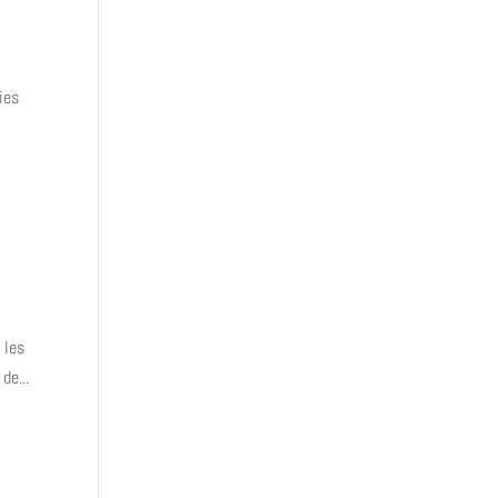
ies
 les
de...