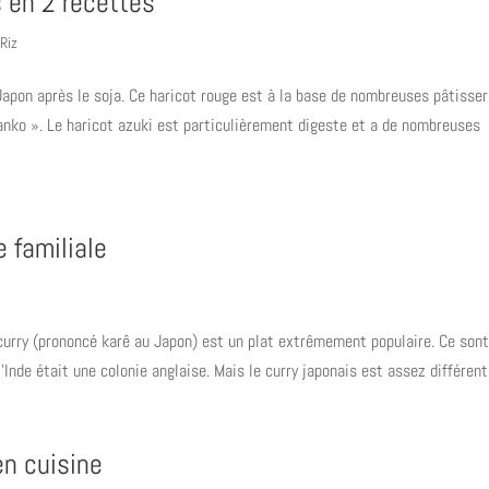
s en 2 recettes
,
Riz
apon après le soja. Ce haricot rouge est à la base de nombreuses pâtisser
nko ». Le haricot azuki est particulièrement digeste et a de nombreuses
e familiale
 curry (prononcé karê au Japon) est un plat extrêmement populaire. Ce sont
 l’Inde était une colonie anglaise. Mais le curry japonais est assez différent 
en cuisine