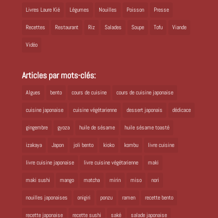
Livres Laure Kié
Légumes
Nouilles
Poisson
Presse
Recettes
Restaurant
Riz
Salades
Soupe
Tofu
Viande
Vidéo
Articles par mots-clés:
Algues
bento
cours de cuisine
cours de cuisine japonaise
cuisine japonaise
cuisine végétarienne
dessert japonais
dédicace
gingembre
gyoza
huile de sésame
huile sésame toasté
izakaya
Japon
joli bento
kioko
kombu
livre cuisine
livre cuisine japonaise
livre cuisine végétarienne
maki
maki sushi
mango
matcha
mirin
miso
nori
nouilles japonaises
onigiri
ponzu
ramen
recette bento
recette japonaise
recette sushi
saké
salade japonaise