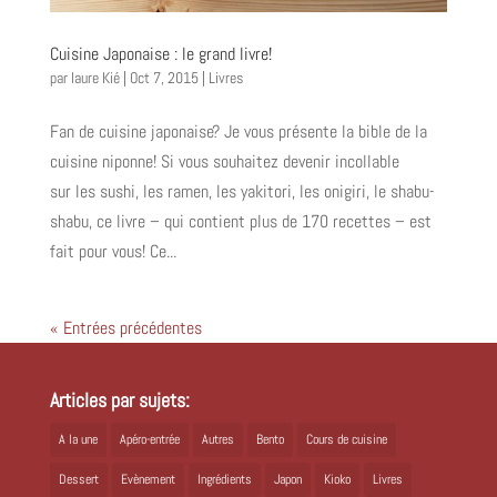
Cuisine Japonaise : le grand livre!
par
laure Kié
|
Oct 7, 2015
|
Livres
Fan de cuisine japonaise? Je vous présente la bible de la
cuisine niponne! Si vous souhaitez devenir incollable
sur les sushi, les ramen, les yakitori, les onigiri, le shabu-
shabu, ce livre – qui contient plus de 170 recettes – est
fait pour vous! Ce...
« Entrées précédentes
Articles par sujets:
A la une
Apéro-entrée
Autres
Bento
Cours de cuisine
Dessert
Evènement
Ingrédients
Japon
Kioko
Livres