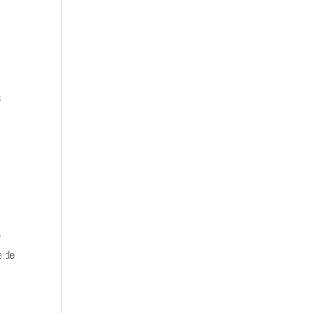
,
s
e
e de