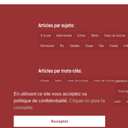
Articles par sujets:
A la une
Apéro-entrée
Autres
Bento
Cours de cuisine
Restaurant
Riz
Salades
Soupe
Tofu
Viande
Vid
Articles par mots-clés:
Algues
bento
cours de cuisine
cours de cuisine japonaise
Japon
joli bento
kioko
kombu
livre cuisine
livre c
En utilisant ce site vous acceptez sa
politique de confidentialité.
Cliquer ici pour la
ramen
recette bento
recette japonaise
recette sushi
s
connaitre
.
Accepter