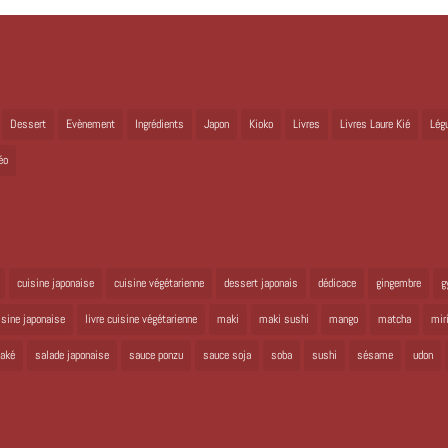
Dessert
Evènement
Ingrédients
Japon
Kioko
Livres
Livres Laure Kié
Lég
éo
cuisine japonaise
cuisine végétarienne
dessert japonais
dédicace
gingembre
g
uisine japonaise
livre cuisine végétarienne
maki
maki sushi
mango
matcha
mir
aké
salade japonaise
sauce ponzu
sauce soja
soba
sushi
sésame
udon