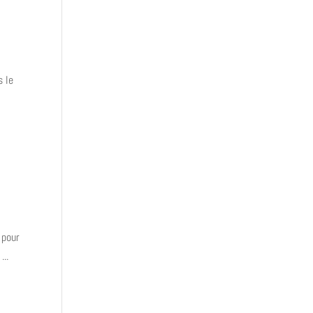
s le
 pour
...