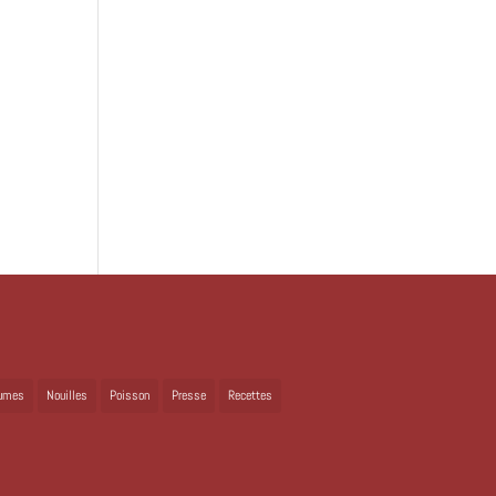
umes
Nouilles
Poisson
Presse
Recettes