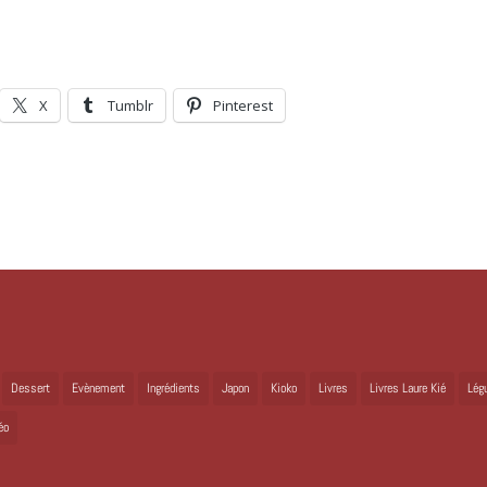
X
Tumblr
Pinterest
Dessert
Evènement
Ingrédients
Japon
Kioko
Livres
Livres Laure Kié
Lég
éo