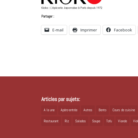
Partager :
E-mail
Imprimer
Facebook
Articles par sujets:
A la une
Apéro-entrée
Autres
Bento
Cours de cuisine
Restaurant
Riz
Salades
Soupe
Tofu
Viande
Vid