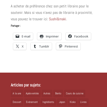
A acheter de préférence chez son petit libraire pour le
soutenir. Mais si vous n’avez pas de librairie à proximité,
vous pouvez le trouver ici:
Sushi&maki
.
Partager :
E-mail
Imprimer
Facebook
X
Tumblr
Pinterest
Articles par sujets:
A la une
Apéro-entrée
Autres
Bento
Cours de cuisine
Dessert
Evènement
Ingrédients
Japon
Kioko
Livres