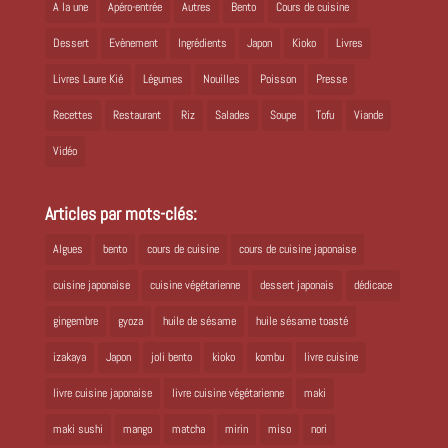
A la une
Apéro-entrée
Autres
Bento
Cours de cuisine
Dessert
Evènement
Ingrédients
Japon
Kioko
Livres
Livres Laure Kié
Légumes
Nouilles
Poisson
Presse
Recettes
Restaurant
Riz
Salades
Soupe
Tofu
Viande
Vidéo
Articles par mots-clés:
Algues
bento
cours de cuisine
cours de cuisine japonaise
cuisine japonaise
cuisine végétarienne
dessert japonais
dédicace
gingembre
gyoza
huile de sésame
huile sésame toasté
izakaya
Japon
joli bento
kioko
kombu
livre cuisine
livre cuisine japonaise
livre cuisine végétarienne
maki
maki sushi
mango
matcha
mirin
miso
nori