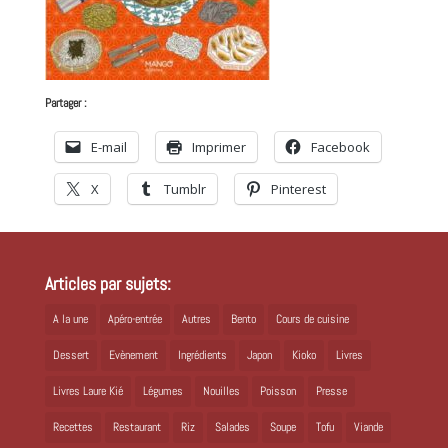
Partager :
E-mail
Imprimer
Facebook
X
Tumblr
Pinterest
Articles par sujets:
A la une
Apéro-entrée
Autres
Bento
Cours de cuisine
Dessert
Evènement
Ingrédients
Japon
Kioko
Livres
Livres Laure Kié
Légumes
Nouilles
Poisson
Presse
Recettes
Restaurant
Riz
Salades
Soupe
Tofu
Viande