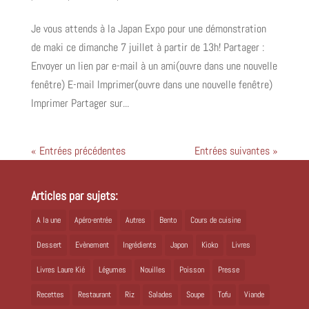
Je vous attends à la Japan Expo pour une démonstration
de maki ce dimanche 7 juillet à partir de 13h! Partager :
Envoyer un lien par e-mail à un ami(ouvre dans une nouvelle
fenêtre) E-mail Imprimer(ouvre dans une nouvelle fenêtre)
Imprimer Partager sur...
« Entrées précédentes
Entrées suivantes »
Articles par sujets:
A la une
Apéro-entrée
Autres
Bento
Cours de cuisine
Dessert
Evènement
Ingrédients
Japon
Kioko
Livres
Livres Laure Kié
Légumes
Nouilles
Poisson
Presse
Recettes
Restaurant
Riz
Salades
Soupe
Tofu
Viande