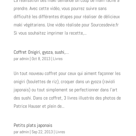
La réalisation des maki demande un coup de main facile à
prendre. Avec cette vidéo, vous pourrez suivre sans
difficulté les différentes étapes pour réaliser de délicieux
maki végétariens. Une vidéo réalisée pour Sourcesdevie.fr
Si vous souhaitez imprimer la recette,...
Coffret Onigiri, gyoza, sushi,…
par
admin
|
Oct 8, 2013
|
Livres
Un tout nouveau coffret pour ceux qui aiment façonner les
onigiri (boulettes de riz), croquer dans un gyoza (ravioli
japonais) ou tout simplement se perfectionner dans l’art
des sushi. Dans ce coffret, 3 livres illustrés des photos de
Patrice Hauser et plein de...
Petits plats japonais
par
admin
|
Sep 22, 2013
|
Livres