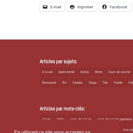
E-mail
Imprimer
Facebook
Articles par sujets:
A la une
Apéro-entrée
Autres
Bento
Cours de cuisine
Restaurant
Riz
Salades
Soupe
Tofu
Viande
Vid
Articles par mots-clés:
Algues
bento
cours de cuisine
cours de cuisine japonaise
Japon
joli bento
kioko
kombu
livre cuisine
livre c
En utilisant ce site vous acceptez sa