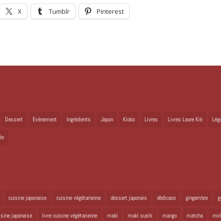
X
Tumblr
Pinterest
Dessert
Evènement
Ingrédients
Japon
Kioko
Livres
Livres Laure Kié
Lég
éo
cuisine japonaise
cuisine végétarienne
dessert japonais
dédicace
gingembre
g
uisine japonaise
livre cuisine végétarienne
maki
maki sushi
mango
matcha
mir