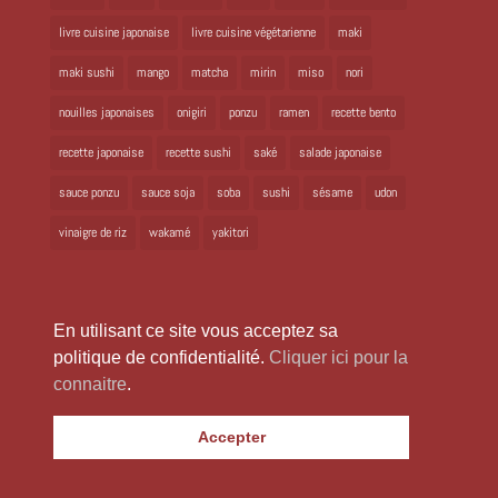
livre cuisine japonaise
livre cuisine végétarienne
maki
maki sushi
mango
matcha
mirin
miso
nori
nouilles japonaises
onigiri
ponzu
ramen
recette bento
recette japonaise
recette sushi
saké
salade japonaise
sauce ponzu
sauce soja
soba
sushi
sésame
udon
vinaigre de riz
wakamé
yakitori
En utilisant ce site vous acceptez sa
politique de confidentialité.
Cliquer ici pour la
connaitre
.
Copyright 2024 Laure Kié Tous droits réservés |
laurekie@yahoo.fr
|
Accepter
Mentions légales
|
Politique de confidentialité
|
Site réalisé par
WabiWeb