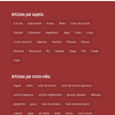
Articles par sujets:
A la une
Apéro-entrée
Autres
Bento
Cours de cuisine
Dessert
Evènement
Ingrédients
Japon
Kioko
Livres
Livres Laure Kié
Légumes
Nouilles
Poisson
Presse
Recettes
Restaurant
Riz
Salades
Soupe
Tofu
Viande
Vidéo
Articles par mots-clés:
Algues
bento
cours de cuisine
cours de cuisine japonaise
cuisine japonaise
cuisine végétarienne
dessert japonais
dédicace
gingembre
gyoza
huile de sésame
huile sésame toasté
izakaya
Japon
joli bento
kioko
kombu
livre cuisine