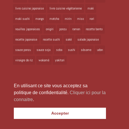
livre cuisine japonaise
livre cuisine végétarienne
maki
maki sushi
mango
matcha
mirin
miso
nori
nouilles japonaises
onigiri
ponzu
ramen
recette bento
recette japonaise
recette sushi
saké
salade japonaise
sauce ponzu
sauce soja
soba
sushi
sésame
udon
vinaigre de riz
wakamé
yakitori
En utilisant ce site vous acceptez sa
politique de confidentialité.
Cliquer ici pour la
connaitre
.
Copyright 2024 Laure Kié Tous droits réservés |
laurekie@yahoo.fr
|
Accepter
Mentions légales
|
Politique de confidentialité
|
Site réalisé par
WabiWeb