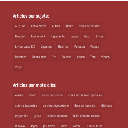
Articles par sujets:
A la une
Apéro-entrée
Autres
Bento
Cours de cuisine
Dessert
Evènement
Ingrédients
Japon
Kioko
Livres
Livres Laure Kié
Légumes
Nouilles
Poisson
Presse
Recettes
Restaurant
Riz
Salades
Soupe
Tofu
Viande
Vidéo
Articles par mots-clés:
Algues
bento
cours de cuisine
cours de cuisine japonaise
cuisine japonaise
cuisine végétarienne
dessert japonais
dédicace
gingembre
gyoza
huile de sésame
huile sésame toasté
izakaya
Japon
joli bento
kioko
kombu
livre cuisine