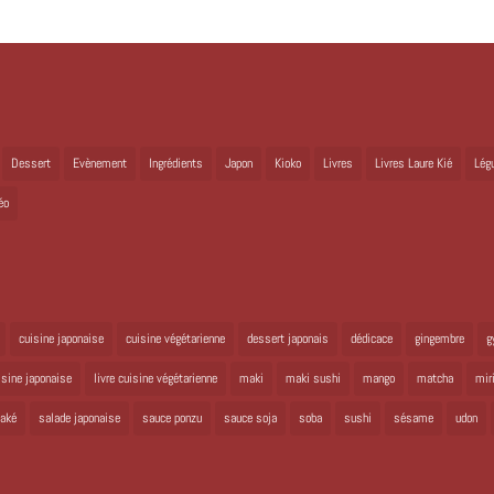
Dessert
Evènement
Ingrédients
Japon
Kioko
Livres
Livres Laure Kié
Lég
éo
cuisine japonaise
cuisine végétarienne
dessert japonais
dédicace
gingembre
g
uisine japonaise
livre cuisine végétarienne
maki
maki sushi
mango
matcha
mir
aké
salade japonaise
sauce ponzu
sauce soja
soba
sushi
sésame
udon