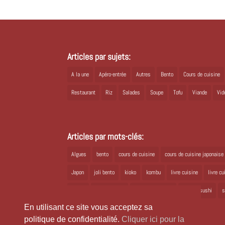
Articles par sujets:
A la une
Apéro-entrée
Autres
Bento
Cours de cuisine
Restaurant
Riz
Salades
Soupe
Tofu
Viande
Vid
Articles par mots-clés:
Algues
bento
cours de cuisine
cours de cuisine japonaise
Japon
joli bento
kioko
kombu
livre cuisine
livre c
ramen
recette bento
recette japonaise
recette sushi
s
En utilisant ce site vous acceptez sa
politique de confidentialité.
Cliquer ici pour la