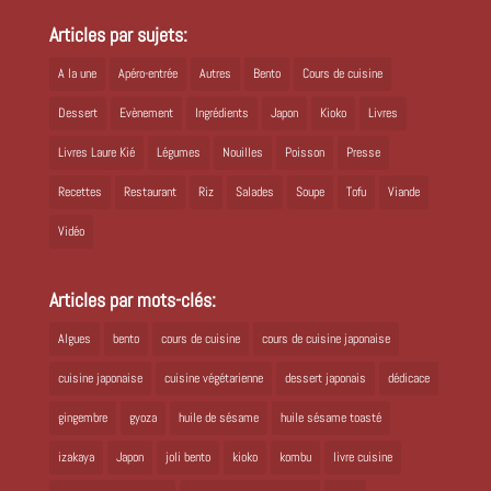
Articles par sujets:
A la une
Apéro-entrée
Autres
Bento
Cours de cuisine
Dessert
Evènement
Ingrédients
Japon
Kioko
Livres
Livres Laure Kié
Légumes
Nouilles
Poisson
Presse
Recettes
Restaurant
Riz
Salades
Soupe
Tofu
Viande
Vidéo
Articles par mots-clés:
Algues
bento
cours de cuisine
cours de cuisine japonaise
cuisine japonaise
cuisine végétarienne
dessert japonais
dédicace
gingembre
gyoza
huile de sésame
huile sésame toasté
izakaya
Japon
joli bento
kioko
kombu
livre cuisine