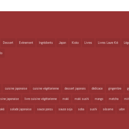
Dessert
Evènement
Ingrédients
Japon
Kioko
Livres
Livres Laure Kié
Lég
éo
cuisine japonaise
cuisine végétarienne
dessert japonais
dédicace
gingembre
g
uisine japonaise
livre cuisine végétarienne
maki
maki sushi
mango
matcha
mir
aké
salade japonaise
sauce ponzu
sauce soja
soba
sushi
sésame
udon