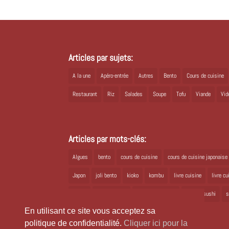
Articles par sujets:
A la une
Apéro-entrée
Autres
Bento
Cours de cuisine
Restaurant
Riz
Salades
Soupe
Tofu
Viande
Vid
Articles par mots-clés:
Algues
bento
cours de cuisine
cours de cuisine japonaise
Japon
joli bento
kioko
kombu
livre cuisine
livre c
ramen
recette bento
recette japonaise
recette sushi
s
En utilisant ce site vous acceptez sa
politique de confidentialité.
Cliquer ici pour la