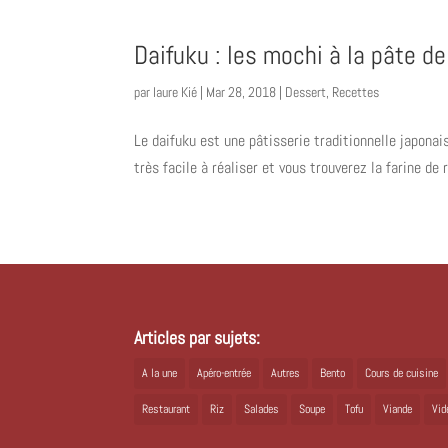
Daifuku : les mochi à la pâte de
par
laure Kié
|
Mar 28, 2018
|
Dessert
,
Recettes
Le daifuku est une pâtisserie traditionnelle japonais
très facile à réaliser et vous trouverez la farine de 
Articles par sujets:
A la une
Apéro-entrée
Autres
Bento
Cours de cuisine
Restaurant
Riz
Salades
Soupe
Tofu
Viande
Vid