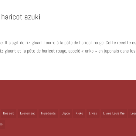
 haricot azuki
e. Il s’agit de riz gluant fourré à la pâte de haricot rouge. Cette recette e
riz gluant et la pâte de haricot rouge, appelé « anko » en japonais dans les.
Dessert
Evènement
Ingrédients
Japon
Kioko
Livres
Livres Laure Kié
Lég
éo