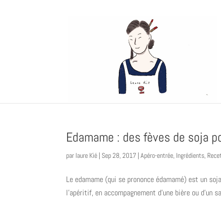
Edamame : des fèves de soja po
par
laure Kié
|
Sep 28, 2017
|
Apéro-entrée
,
Ingrédients
,
Rece
Le edamame (qui se prononce édamamé) est un soja
l’apéritif, en accompagnement d’une bière ou d’un sak