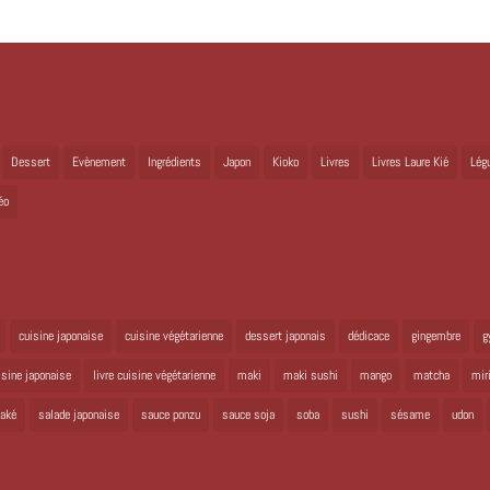
Dessert
Evènement
Ingrédients
Japon
Kioko
Livres
Livres Laure Kié
Lég
éo
cuisine japonaise
cuisine végétarienne
dessert japonais
dédicace
gingembre
g
uisine japonaise
livre cuisine végétarienne
maki
maki sushi
mango
matcha
mir
aké
salade japonaise
sauce ponzu
sauce soja
soba
sushi
sésame
udon