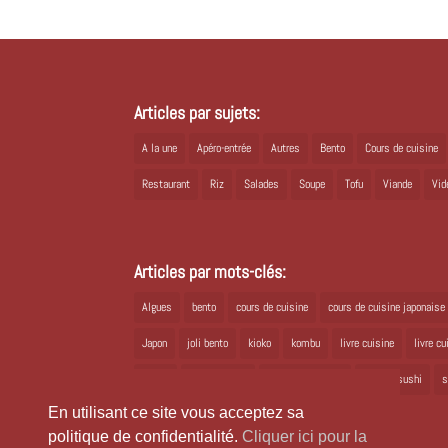
Articles par sujets:
A la une
Apéro-entrée
Autres
Bento
Cours de cuisine
Restaurant
Riz
Salades
Soupe
Tofu
Viande
Vid
Articles par mots-clés:
Algues
bento
cours de cuisine
cours de cuisine japonaise
Japon
joli bento
kioko
kombu
livre cuisine
livre c
ramen
recette bento
recette japonaise
recette sushi
s
En utilisant ce site vous acceptez sa
politique de confidentialité.
Cliquer ici pour la