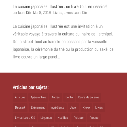
La cuisine japonaise illustrée : un livre tout en dessins!
par
laure Kié
|
Mai 9, 2019
|
Livres
,
Livres Laure Kié
La cuisine japonaise illustrée est une invitation à un
véritable voyage à travers la culture culinaire de l’archipel.
De la street food au kaiseki en passant par la vaisselle
japonaise, la cérémonie du thé ou la production du saké, ce
livre couvre un large panel...
Articles par sujets:
A la une
Apéro-entrée
Autres
Bento
Cours de cuisine
Dessert
Evènement
Ingrédients
Japon
Kioko
Livres
Livres Laure Kié
Légumes
Nouilles
Poisson
Presse