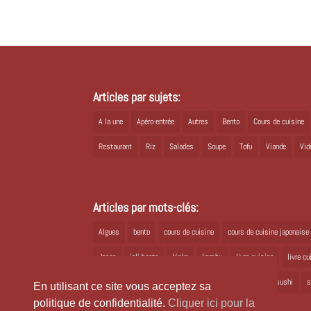
Articles par sujets:
A la une
Apéro-entrée
Autres
Bento
Cours de cuisine
Restaurant
Riz
Salades
Soupe
Tofu
Viande
Vid
Articles par mots-clés:
Algues
bento
cours de cuisine
cours de cuisine japonaise
Japon
joli bento
kioko
kombu
livre cuisine
livre c
ramen
recette bento
recette japonaise
recette sushi
s
En utilisant ce site vous acceptez sa
politique de confidentialité.
Cliquer ici pour la