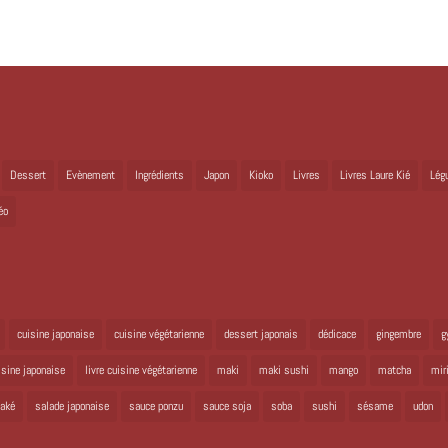
Dessert
Evènement
Ingrédients
Japon
Kioko
Livres
Livres Laure Kié
Lég
éo
cuisine japonaise
cuisine végétarienne
dessert japonais
dédicace
gingembre
g
uisine japonaise
livre cuisine végétarienne
maki
maki sushi
mango
matcha
mir
aké
salade japonaise
sauce ponzu
sauce soja
soba
sushi
sésame
udon