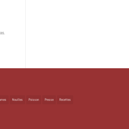
as.
umes
Nouilles
Poisson
Presse
Recettes