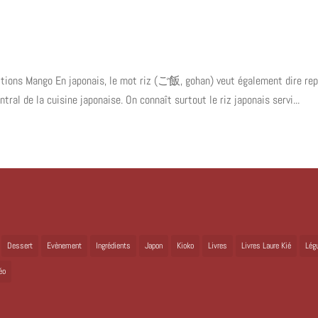
Editions Mango En japonais, le mot riz (ご飯, gohan) veut également dire rep
tral de la cuisine japonaise. On connaît surtout le riz japonais servi...
Dessert
Evènement
Ingrédients
Japon
Kioko
Livres
Livres Laure Kié
Lég
éo