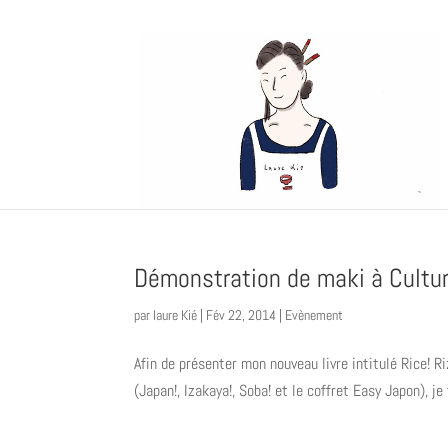
Démonstration de maki à Cultu
par
laure Kié
|
Fév 22, 2014
|
Evènement
Afin de présenter mon nouveau livre intitulé Rice! Riz
(Japan!, Izakaya!, Soba! et le coffret Easy Japon), j