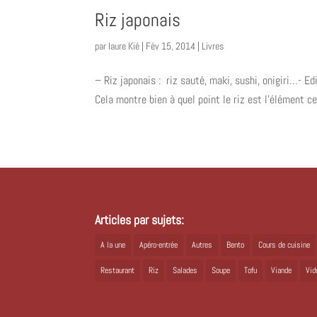
Riz japonais
par
laure Kié
|
Fév 15, 2014
|
Livres
– Riz japonais : riz sauté, maki, sushi, onigiri…- 
Cela montre bien à quel point le riz est l’élément cen
Articles par sujets:
A la une
Apéro-entrée
Autres
Bento
Cours de cuisine
Restaurant
Riz
Salades
Soupe
Tofu
Viande
Vid