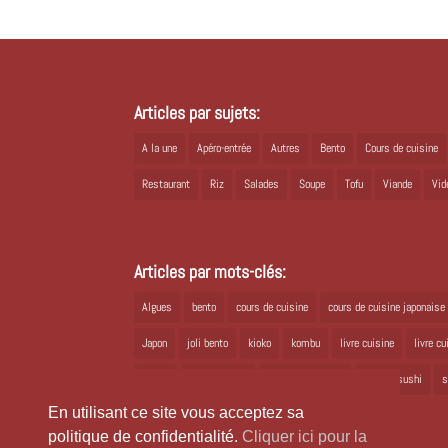
Articles par sujets:
A la une
Apéro-entrée
Autres
Bento
Cours de cuisine
Restaurant
Riz
Salades
Soupe
Tofu
Viande
Vid
Articles par mots-clés:
Algues
bento
cours de cuisine
cours de cuisine japonaise
Japon
joli bento
kioko
kombu
livre cuisine
livre c
ramen
recette bento
recette japonaise
recette sushi
s
En utilisant ce site vous acceptez sa
politique de confidentialité.
Cliquer ici pour la