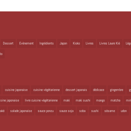
Dessert
Evènement
Ingrédients
Japon
Kioko
Livres
Livres Laure Kié
Lég
éo
cuisine japonaise
cuisine végétarienne
dessert japonais
dédicace
gingembre
g
uisine japonaise
livre cuisine végétarienne
maki
maki sushi
mango
matcha
mir
aké
salade japonaise
sauce ponzu
sauce soja
soba
sushi
sésame
udon