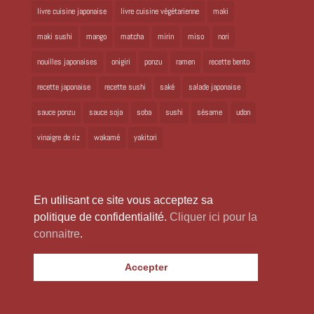
livre cuisine japonaise
livre cuisine végétarienne
maki
maki sushi
mango
matcha
mirin
miso
nori
nouilles japonaises
onigiri
ponzu
ramen
recette bento
recette japonaise
recette sushi
saké
salade japonaise
sauce ponzu
sauce soja
soba
sushi
sésame
udon
vinaigre de riz
wakamé
yakitori
En utilisant ce site vous acceptez sa
politique de confidentialité.
Cliquer ici pour la
connaitre
.
Copyright 2024 Laure Kié Tous droits réservés |
laurekie@yahoo.fr
|
Accepter
Mentions légales
|
Politique de confidentialité
|
Site réalisé par
WabiWeb