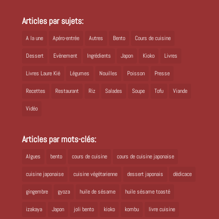
Articles par sujets:
A la une
Apéro-entrée
Autres
Bento
Cours de cuisine
Dessert
Evènement
Ingrédients
Japon
Kioko
Livres
Livres Laure Kié
Légumes
Nouilles
Poisson
Presse
Recettes
Restaurant
Riz
Salades
Soupe
Tofu
Viande
Vidéo
Articles par mots-clés:
Algues
bento
cours de cuisine
cours de cuisine japonaise
cuisine japonaise
cuisine végétarienne
dessert japonais
dédicace
gingembre
gyoza
huile de sésame
huile sésame toasté
izakaya
Japon
joli bento
kioko
kombu
livre cuisine