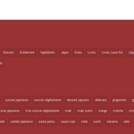
Dessert
Evènement
Ingrédients
Japon
Kioko
Livres
Livres Laure Kié
Lég
éo
cuisine japonaise
cuisine végétarienne
dessert japonais
dédicace
gingembre
g
uisine japonaise
livre cuisine végétarienne
maki
maki sushi
mango
matcha
mir
aké
salade japonaise
sauce ponzu
sauce soja
soba
sushi
sésame
udon