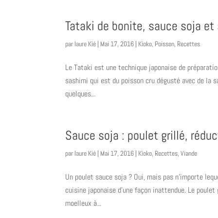
Tataki de bonite, sauce soja e
par
laure Kié
|
Mai 17, 2016
|
Kioko
,
Poisson
,
Recettes
Le Tataki est une technique japonaise de préparatio
sashimi qui est du poisson cru dégusté avec de la s
quelques...
Sauce soja : poulet grillé, rédu
par
laure Kié
|
Mai 17, 2016
|
Kioko
,
Recettes
,
Viande
Un poulet sauce soja ? Oui, mais pas n’importe leq
cuisine japonaise d’une façon inattendue. Le poulet 
moelleux à...