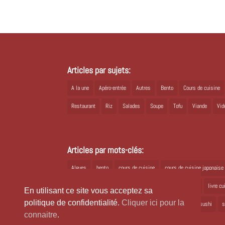
Articles par sujets:
A la une
Apéro-entrée
Autres
Bento
Cours de cuisine
Restaurant
Riz
Salades
Soupe
Tofu
Viande
Vid
Articles par mots-clés:
Algues
bento
cours de cuisine
cours de cuisine japonaise
Japon
joli bento
kioko
kombu
livre cuisine
livre c
En utilisant ce site vous acceptez sa
politique de confidentialité.
Cliquer ici pour la
ramen
recette bento
recette japonaise
recette sushi
s
connaitre
.