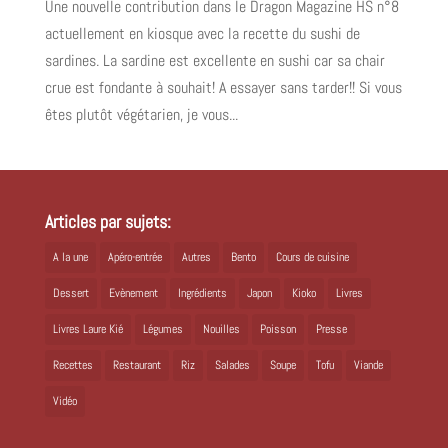
Une nouvelle contribution dans le Dragon Magazine HS n°8
actuellement en kiosque avec la recette du sushi de
sardines. La sardine est excellente en sushi car sa chair
crue est fondante à souhait! A essayer sans tarder!! Si vous
êtes plutôt végétarien, je vous...
Articles par sujets:
A la une
Apéro-entrée
Autres
Bento
Cours de cuisine
Dessert
Evènement
Ingrédients
Japon
Kioko
Livres
Livres Laure Kié
Légumes
Nouilles
Poisson
Presse
Recettes
Restaurant
Riz
Salades
Soupe
Tofu
Viande
Vidéo