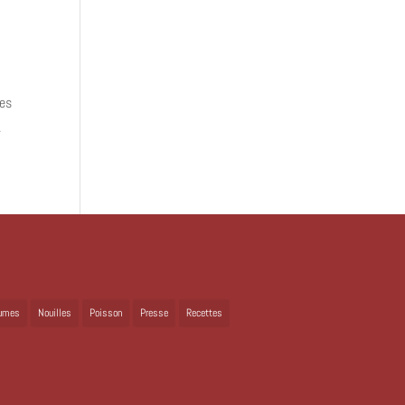
res
.
umes
Nouilles
Poisson
Presse
Recettes