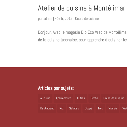
Atelier de cuisine à Montélimar
par
admin
|
Fév 5, 2013
|
Cours de cuisine
Bonjour, Avec le magasin Bio Eco Vrac de Montélimar
de la cuisine japonaise, pour apprendre à cuisiner l
Articles par sujets:
A la une
Apéro-entrée
Autres
Bento
Cours de cuisine
Restaurant
Riz
Salades
Soupe
Tofu
Viande
Vid