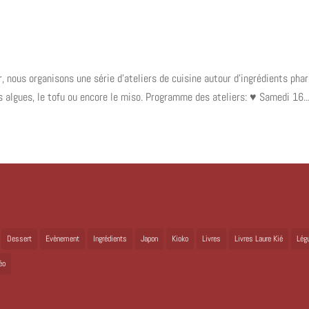
, nous organisons une série d’ateliers de cuisine autour d’ingrédients pha
es algues, le tofu ou encore le miso. Programme des ateliers: ♥ Samedi 16..
Dessert
Evènement
Ingrédients
Japon
Kioko
Livres
Livres Laure Kié
Lég
éo