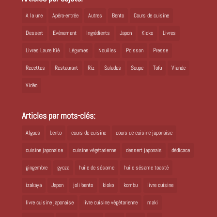
A la une
Apéro-entrée
Autres
Bento
Cours de cuisine
Dessert
Evènement
Ingrédients
Japon
Kioko
Livres
Livres Laure Kié
Légumes
Nouilles
Poisson
Presse
Recettes
Restaurant
Riz
Salades
Soupe
Tofu
Viande
Vidéo
Articles par mots-clés:
Algues
bento
cours de cuisine
cours de cuisine japonaise
cuisine japonaise
cuisine végétarienne
dessert japonais
dédicace
gingembre
gyoza
huile de sésame
huile sésame toasté
izakaya
Japon
joli bento
kioko
kombu
livre cuisine
livre cuisine japonaise
livre cuisine végétarienne
maki