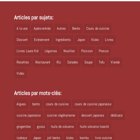
Articles par sujets:
A la une
Apéro-entrée
Autres
Bento
Cours de cuisine
Dessert
Evènement
Ingrédients
Japon
Kioko
Livres
Livres Laure Kié
Légumes
Nouilles
Poisson
Presse
Recettes
Restaurant
Riz
Salades
Soupe
Tofu
Viande
Vidéo
Articles par mots-clés:
Algues
bento
cours de cuisine
cours de cuisine japonaise
cuisine japonaise
cuisine végétarienne
dessert japonais
dédicace
gingembre
gyoza
huile de sésame
huile sésame toasté
izakaya
Japon
joli bento
kioko
kombu
livre cuisine