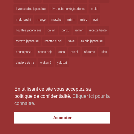
livre cuisine japonaise
livre cuisine végétarienne
maki
maki sushi
mango
matcha
mirin
miso
nori
nouilles japonaises
onigiri
ponzu
ramen
recette bento
recette japonaise
recette sushi
saké
salade japonaise
sauce ponzu
sauce soja
soba
sushi
sésame
udon
vinaigre de riz
wakamé
yakitori
En utilisant ce site vous acceptez sa
politique de confidentialité.
Cliquer ici pour la
connaitre
.
Copyright 2024 Laure Kié Tous droits réservés |
laurekie@yahoo.fr
|
Accepter
Mentions légales
|
Politique de confidentialité
|
Site réalisé par
WabiWeb