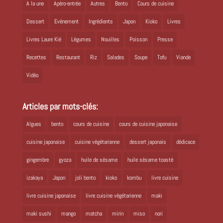
A la une
Apéro-entrée
Autres
Bento
Cours de cuisine
Dessert
Evènement
Ingrédients
Japon
Kioko
Livres
Livres Laure Kié
Légumes
Nouilles
Poisson
Presse
Recettes
Restaurant
Riz
Salades
Soupe
Tofu
Viande
Vidéo
Articles par mots-clés:
Algues
bento
cours de cuisine
cours de cuisine japonaise
cuisine japonaise
cuisine végétarienne
dessert japonais
dédicace
gingembre
gyoza
huile de sésame
huile sésame toasté
izakaya
Japon
joli bento
kioko
kombu
livre cuisine
livre cuisine japonaise
livre cuisine végétarienne
maki
maki sushi
mango
matcha
mirin
miso
nori