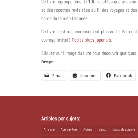
Ce livre regroupe plus de 100 recettes que je cuisin
et des recettes revisitées au fil des voyages et de
bords de la méditérranée.
Ce livre n’est malheureusement plus édité. Par cont
ouvrage intitulé
Petits plats japonais
.
Cliquez sur l’image du livre pour découvrir quelque
Partager :
E-mail
Imprimer
Facebook
Articles par sujets:
A la une
Apéro-entrée
Autres
Bento
Cours de cuisine