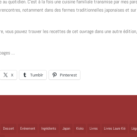
e au quotidien. C’est à la fois une cuisine familiale transmise par mes par
s rencontres, notamment dans des fermes traditionnelles japonaises et sur
re, vous pouvez trouver les recettes de cet ouvrage dans une autre édition
s pages …
X
Tumblr
Pinterest
Dessert
Evènement
Ingrédients
Japon
Kioko
Livres
Livres Laure Kié
Lég