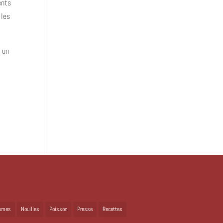
ents
 les
, un
umes
Nouilles
Poisson
Presse
Recettes