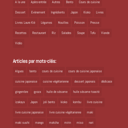
A la une
Apéro-entrée
Autres
Bento
Cours de cuisine
Dessert
Evènement
Ingrédients
Japon
Kioko
Livres
Livres Laure Kié
Légumes
Nouilles
Poisson
Presse
Recettes
Restaurant
Riz
Salades
Soupe
Tofu
Viande
Vidéo
Articles par mots-clés:
Algues
bento
cours de cuisine
cours de cuisine japonaise
cuisine japonaise
cuisine végétarienne
dessert japonais
dédicace
gingembre
gyoza
huile de sésame
huile sésame toasté
izakaya
Japon
joli bento
kioko
kombu
livre cuisine
livre cuisine japonaise
livre cuisine végétarienne
maki
maki sushi
mango
matcha
mirin
miso
nori