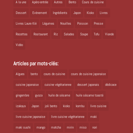
A la une
Apéro-entrée
Autres
Bento
Cours de cuisine
Dessert
Evènement
Ingrédients
Japon
Kioko
Livres
Livres Laure Kié
Légumes
Nouilles
Poisson
Presse
Recettes
Restaurant
Riz
Salades
Soupe
Tofu
Viande
Vidéo
Articles par mots-clés:
Algues
bento
cours de cuisine
cours de cuisine japonaise
cuisine japonaise
cuisine végétarienne
dessert japonais
dédicace
gingembre
gyoza
huile de sésame
huile sésame toasté
izakaya
Japon
joli bento
kioko
kombu
livre cuisine
livre cuisine japonaise
livre cuisine végétarienne
maki
maki sushi
mango
matcha
mirin
miso
nori