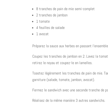
8 tranches de pain de mie semi-complet
2 tranches de jambon
1 tomate
4 feuilles de salade
1 avocat
Préparez la sauce aux herbes en passant l’ensemble
Coupez les tranches de jambon en 2. Lavez la tomate 
retirez le noyau et coupez-le en lamelles.
Toastez légèrement les tranches de pain de mie. Ta
garniture (salade, tomate, jambon, avocat).
Fermez le sandwich avec une seconde tranche de pa
Réalisez de la même manière 3 autres sandwichs.