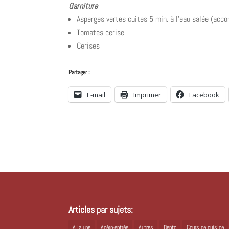
Garniture
Asperges vertes cuites 5 min. à l’eau salée (acc
Tomates cerise
Cerises
Partager :
E-mail
Imprimer
Facebook
Articles par sujets:
A la une
Apéro-entrée
Autres
Bento
Cours de cuisine