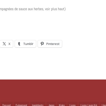
ompagnées de sauce aux herbes, voir plus haut)
X
Tumblr
Pinterest
Dessert
Evènement
Ingrédients
Japon
Kioko
Livres
Livres Laure Kié
Lég