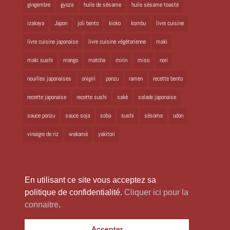
gingembre
gyoza
huile de sésame
huile sésame toasté
izakaya
Japon
joli bento
kioko
kombu
livre cuisine
livre cuisine japonaise
livre cuisine végétarienne
maki
maki sushi
mango
matcha
mirin
miso
nori
nouilles japonaises
onigiri
ponzu
ramen
recette bento
recette japonaise
recette sushi
saké
salade japonaise
sauce ponzu
sauce soja
soba
sushi
sésame
udon
vinaigre de riz
wakamé
yakitori
En utilisant ce site vous acceptez sa
politique de confidentialité.
Cliquer ici pour la
connaitre
.
Copyright 2024 Laure Kié Tous droits réservés |
laurekie@yahoo.fr
|
Accepter