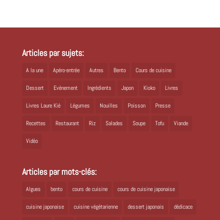
Articles par sujets:
A la une
Apéro-entrée
Autres
Bento
Cours de cuisine
Dessert
Evènement
Ingrédients
Japon
Kioko
Livres
Livres Laure Kié
Légumes
Nouilles
Poisson
Presse
Recettes
Restaurant
Riz
Salades
Soupe
Tofu
Viande
Vidéo
Articles par mots-clés:
Algues
bento
cours de cuisine
cours de cuisine japonaise
cuisine japonaise
cuisine végétarienne
dessert japonais
dédicace