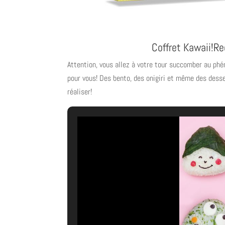
Coffret Kawaii!
Re
Attention, vous allez à votre tour succomber au p
pour vous! Des bento, des onigiri et même des desse
réaliser!