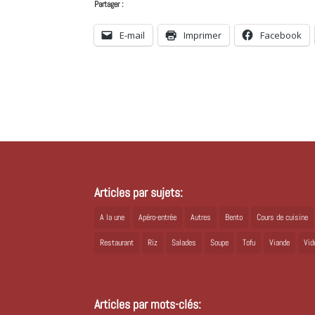
Partager :
E-mail
Imprimer
Facebook
Articles par sujets:
A la une
Apéro-entrée
Autres
Bento
Cours de cuisine
Restaurant
Riz
Salades
Soupe
Tofu
Viande
Vid
Articles par mots-clés: