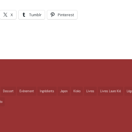
X
Tumblr
Pinterest
Dessert
Evènement
Ingrédients
Japon
Kioko
Livres
Livres Laure Kié
Lég
éo