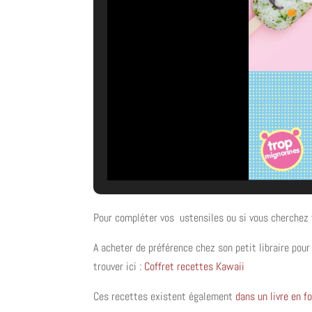
Pour compléter vos ustensiles ou si vous cherchez t
A acheter de préférence chez son petit libraire pour 
trouver ici :
Coffret recettes Kawaii
Ces recettes existent également
dans un livre en 