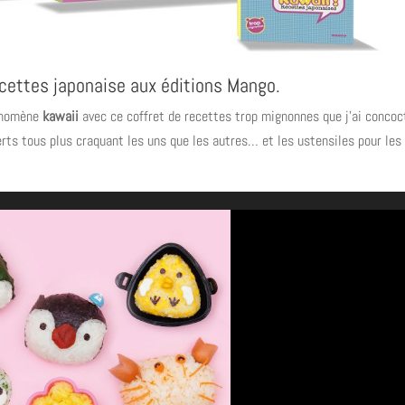
cettes japonaise aux éditions Mango.
hénomène
kawaii
avec ce coffret de recettes trop mignonnes que j’ai concoc
rts tous plus craquant les uns que les autres… et les ustensiles pour les