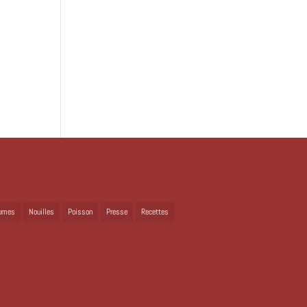
umes
Nouilles
Poisson
Presse
Recettes