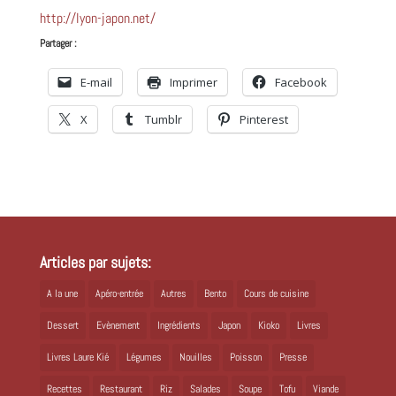
http://lyon-japon.net/
Partager :
E-mail
Imprimer
Facebook
X
Tumblr
Pinterest
Articles par sujets:
A la une
Apéro-entrée
Autres
Bento
Cours de cuisine
Dessert
Evènement
Ingrédients
Japon
Kioko
Livres
Livres Laure Kié
Légumes
Nouilles
Poisson
Presse
Recettes
Restaurant
Riz
Salades
Soupe
Tofu
Viande