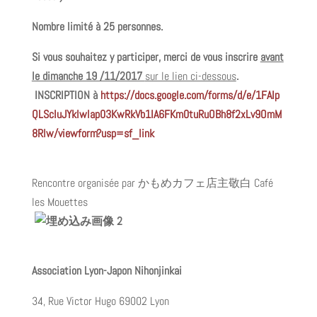
Nombre limité à 25
personnes.
Si vous souhaitez y participer, merci de vous inscrire
avant
le dimanche 19 /11/2017
sur le lien ci-dessous
.
INSCRIPTION
à
https://docs.google.com/forms/d/e/1FAIp
QLScIuJYklwlap03KwRkVb1IA6FKm0tuRuOBh8f2xLv9OmM
8Rlw/viewform?usp=sf_link
Rencontre organisée par かもめカフェ店主敬白
Café
les Mouettes
Association Lyon-Japon Nihonjinkai
34, Rue Victor Hugo 69002 Lyon