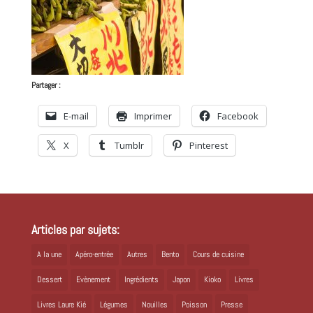
Partager :
E-mail
Imprimer
Facebook
X
Tumblr
Pinterest
Articles par sujets:
A la une
Apéro-entrée
Autres
Bento
Cours de cuisine
Dessert
Evènement
Ingrédients
Japon
Kioko
Livres
Livres Laure Kié
Légumes
Nouilles
Poisson
Presse