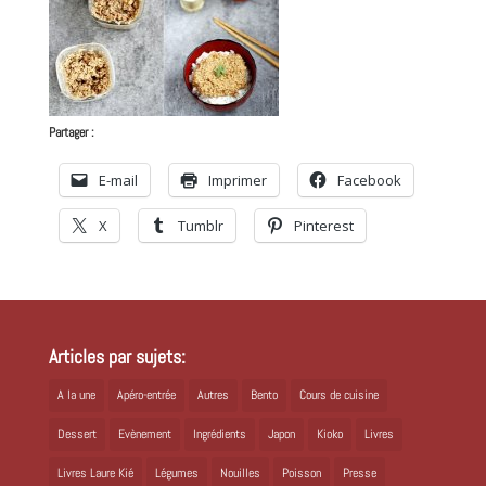
Partager :
E-mail
Imprimer
Facebook
X
Tumblr
Pinterest
Articles par sujets:
A la une
Apéro-entrée
Autres
Bento
Cours de cuisine
Dessert
Evènement
Ingrédients
Japon
Kioko
Livres
Livres Laure Kié
Légumes
Nouilles
Poisson
Presse