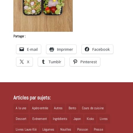
Partager :
E-mail
Imprimer
Facebook
X
Tumblr
Pinterest
Articles par sujets:
A la une
Apéro-entrée
Autres
Bento
Cours de cuisine
Dessert
Evènement
Ingrédients
Japon
Kioko
Livres
Livres Laure Kié
Légumes
Nouilles
Poisson
Presse