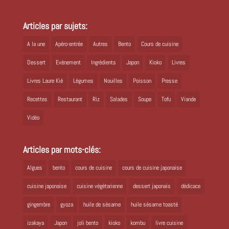
Articles par sujets:
A la une
Apéro-entrée
Autres
Bento
Cours de cuisine
Dessert
Evènement
Ingrédients
Japon
Kioko
Livres
Livres Laure Kié
Légumes
Nouilles
Poisson
Presse
Recettes
Restaurant
Riz
Salades
Soupe
Tofu
Viande
Vidéo
Articles par mots-clés:
Algues
bento
cours de cuisine
cours de cuisine japonaise
cuisine japonaise
cuisine végétarienne
dessert japonais
dédicace
gingembre
gyoza
huile de sésame
huile sésame toasté
izakaya
Japon
joli bento
kioko
kombu
livre cuisine