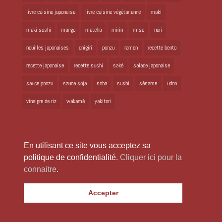
livre cuisine japonaise
livre cuisine végétarienne
maki
maki sushi
mango
matcha
mirin
miso
nori
nouilles japonaises
onigiri
ponzu
ramen
recette bento
recette japonaise
recette sushi
saké
salade japonaise
sauce ponzu
sauce soja
soba
sushi
sésame
udon
vinaigre de riz
wakamé
yakitori
En utilisant ce site vous acceptez sa
politique de confidentialité.
Cliquer ici pour la
connaitre
.
Copyright 2024 Laure Kié Tous droits réservés |
laurekie@yahoo.fr
|
Accepter
Mentions légales
|
Politique de confidentialité
|
Site réalisé par
WabiWeb