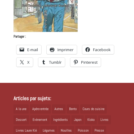
Partager :
E-mail
Imprimer
Facebook
X
Tumblr
Pinterest
Articles par sujets:
A la une
Apéro-entrée
Autres
Bento
Cours de cuisine
Dessert
Evènement
Ingrédients
Japon
Kioko
Livres
Livres Laure Kié
Légumes
Nouilles
Poisson
Presse