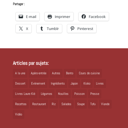
Partager :
E-mail
Imprimer
Facebook
X
Tumblr
Pinterest
Articles par sujets:
A la une
Apéro-entrée
Autres
Bento
Cours de cuisine
Dessert
Evènement
Ingrédients
Japon
Kioko
Livres
Livres Laure Kié
Légumes
Nouilles
Poisson
Presse
Recettes
Restaurant
Riz
Salades
Soupe
Tofu
Viande
Vidéo