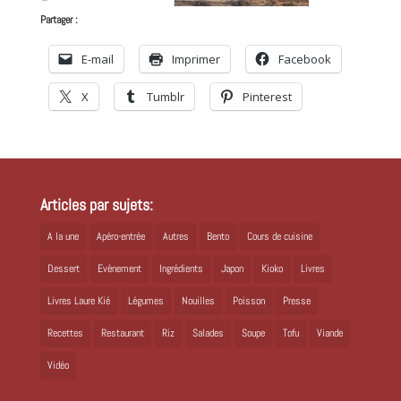
Partager :
E-mail
Imprimer
Facebook
X
Tumblr
Pinterest
Articles par sujets:
A la une
Apéro-entrée
Autres
Bento
Cours de cuisine
Dessert
Evènement
Ingrédients
Japon
Kioko
Livres
Livres Laure Kié
Légumes
Nouilles
Poisson
Presse
Recettes
Restaurant
Riz
Salades
Soupe
Tofu
Viande
Vidéo