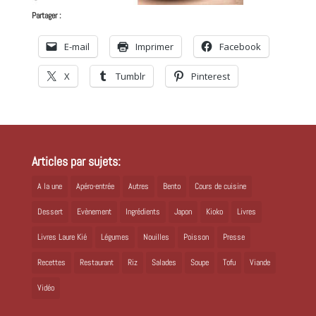
Partager :
E-mail
Imprimer
Facebook
X
Tumblr
Pinterest
Articles par sujets:
A la une
Apéro-entrée
Autres
Bento
Cours de cuisine
Dessert
Evènement
Ingrédients
Japon
Kioko
Livres
Livres Laure Kié
Légumes
Nouilles
Poisson
Presse
Recettes
Restaurant
Riz
Salades
Soupe
Tofu
Viande
Vidéo