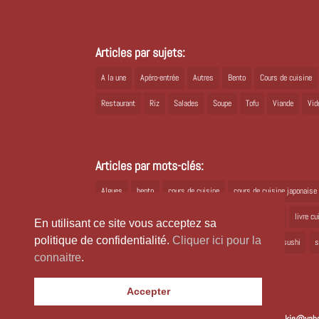
Articles par sujets:
A la une
Apéro-entrée
Autres
Bento
Cours de cuisine
Restaurant
Riz
Salades
Soupe
Tofu
Viande
Vid
Articles par mots-clés:
Algues
bento
cours de cuisine
cours de cuisine japonaise
Japon
joli bento
kioko
kombu
livre cuisine
livre c
En utilisant ce site vous acceptez sa
politique de confidentialité.
Cliquer ici pour la
ramen
recette bento
recette japonaise
recette sushi
s
connaitre
.
Accepter
Copyright 2024 Laure Kié Tous droits réservés |
laurekie@yaho