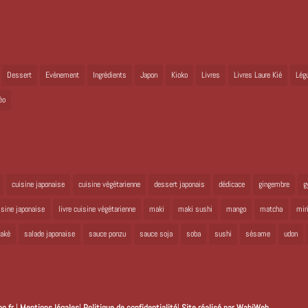
Dessert
Evènement
Ingrédients
Japon
Kioko
Livres
Livres Laure Kié
Lég
éo
cuisine japonaise
cuisine végétarienne
dessert japonais
dédicace
gingembre
g
uisine japonaise
livre cuisine végétarienne
maki
maki sushi
mango
matcha
mir
aké
salade japonaise
sauce ponzu
sauce soja
soba
sushi
sésame
udon
o.fr
|
Mentions légales
|
Politique de confidentialité
|
Site réalisé par WabiWeb