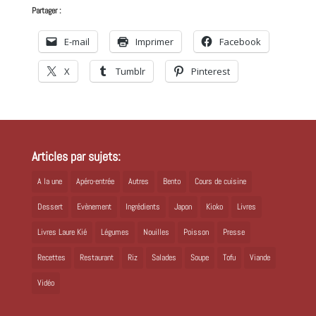
Partager :
E-mail
Imprimer
Facebook
X
Tumblr
Pinterest
Articles par sujets:
A la une
Apéro-entrée
Autres
Bento
Cours de cuisine
Dessert
Evènement
Ingrédients
Japon
Kioko
Livres
Livres Laure Kié
Légumes
Nouilles
Poisson
Presse
Recettes
Restaurant
Riz
Salades
Soupe
Tofu
Viande
Vidéo