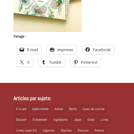
Partager :
E-mail
Imprimer
Facebook
X
Tumblr
Pinterest
Articles par sujets:
A la une
Apéro-entrée
Autres
Bento
Cours de cuisine
Dessert
Evènement
Ingrédients
Japon
Kioko
Livres
Livres Laure Kié
Légumes
Nouilles
Poisson
Presse