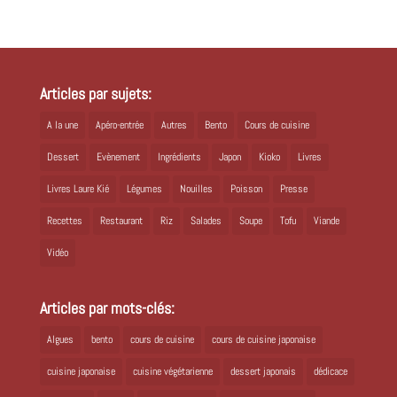
Articles par sujets:
A la une
Apéro-entrée
Autres
Bento
Cours de cuisine
Dessert
Evènement
Ingrédients
Japon
Kioko
Livres
Livres Laure Kié
Légumes
Nouilles
Poisson
Presse
Recettes
Restaurant
Riz
Salades
Soupe
Tofu
Viande
Vidéo
Articles par mots-clés:
Algues
bento
cours de cuisine
cours de cuisine japonaise
cuisine japonaise
cuisine végétarienne
dessert japonais
dédicace