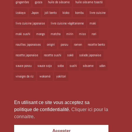
gingembre
gyoza
huile de sésame
huile sésame toasté
izakaya
Japon
joli bento
kioko
kombu
livre cuisine
livre cuisine japonaise
livre cuisine végétarienne
maki
maki sushi
mango
matcha
mirin
miso
nori
nouilles japonaises
onigiri
ponzu
ramen
recette bento
recette japonaise
recette sushi
saké
salade japonaise
sauce ponzu
sauce soja
soba
sushi
sésame
udon
vinaigre de riz
wakamé
yakitori
En utilisant ce site vous acceptez sa
politique de confidentialité.
Cliquer ici pour la
connaitre
.
Copyright 2024 Laure Kié Tous droits réservés |
laurekie@yahoo.fr
|
Accepter