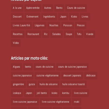
A la une
Apéro-entrée
Autres
Bento
Cours de cuisine
Dessert
Evènement
Ingrédients
Japon
Kioko
Livres
Livres Laure Kié
Légumes
Nouilles
Poisson
Presse
Recettes
Restaurant
Riz
Salades
Soupe
Tofu
Viande
Vidéo
Articles par mots-clés:
Algues
bento
cours de cuisine
cours de cuisine japonaise
cuisine japonaise
cuisine végétarienne
dessert japonais
dédicace
gingembre
gyoza
huile de sésame
huile sésame toasté
izakaya
Japon
joli bento
kioko
kombu
livre cuisine
livre cuisine japonaise
livre cuisine végétarienne
maki