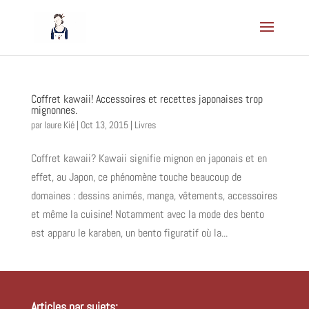
Coffret kawaii! Accessoires et recettes japonaises trop
mignonnes.
par
laure Kié
|
Oct 13, 2015
|
Livres
Coffret kawaii? Kawaii signifie mignon en japonais et en
effet, au Japon, ce phénomène touche beaucoup de
domaines : dessins animés, manga, vêtements, accessoires
et même la cuisine! Notamment avec la mode des bento
est apparu le karaben, un bento figuratif où la...
Articles par sujets: