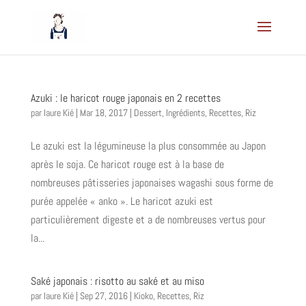
Azuki : le haricot rouge japonais en 2 recettes
par
laure Kié
|
Mar 18, 2017
|
Dessert
,
Ingrédients
,
Recettes
,
Riz
Le azuki est la légumineuse la plus consommée au Japon
après le soja. Ce haricot rouge est à la base de
nombreuses pâtisseries japonaises wagashi sous forme de
purée appelée « anko ». Le haricot azuki est
particulièrement digeste et a de nombreuses vertus pour
la...
Saké japonais : risotto au saké et au miso
par
laure Kié
|
Sep 27, 2016
|
Kioko
,
Recettes
,
Riz