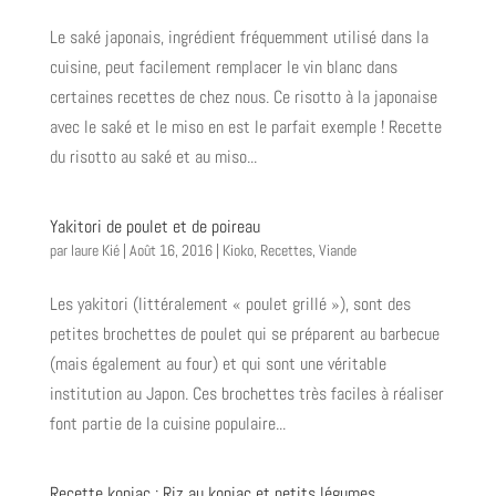
Le saké japonais, ingrédient fréquemment utilisé dans la
cuisine, peut facilement remplacer le vin blanc dans
certaines recettes de chez nous. Ce risotto à la japonaise
avec le saké et le miso en est le parfait exemple ! Recette
du risotto au saké et au miso...
Yakitori de poulet et de poireau
par
laure Kié
|
Août 16, 2016
|
Kioko
,
Recettes
,
Viande
Les yakitori (littéralement « poulet grillé »), sont des
petites brochettes de poulet qui se préparent au barbecue
(mais également au four) et qui sont une véritable
institution au Japon. Ces brochettes très faciles à réaliser
font partie de la cuisine populaire...
Recette konjac : Riz au konjac et petits légumes