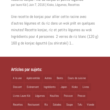
par
laure Kié
|
Juin 7, 2016
|
Kioko
,
Légumes
,
Recettes
Une recette de konjac pour allier cette racine avec
d’autres légumes et du riz dans un wok prêt en quelques
minutes! Recette konjac, riz et petits légumes au wok
Ingrédients pour 4 personnes 2 verres de riz blanc (120 g)
160 g de konjac égoutté (ou shirataki) 1...
Articles par sujets:
A la une
Apéro-entrée
Autres
Bento
Cours de cuisine
Dessert
Evènement
Ingrédients
Japon
Kioko
Livres
Livres Laure Kié
Légumes
Nouilles
Poisson
Presse
Recettes
Restaurant
Riz
Salades
Soupe
Tofu
Viande